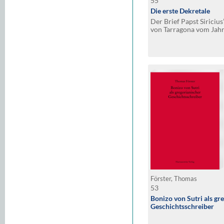
55
Die erste Dekretale
Der Brief Papst Siriciu
von Tarragona vom Jahr
Nachlass mit Ergänzun
Detlev Jasper
Förster, Thomas
53
Bonizo von Sutri als gr
Geschichtsschreiber