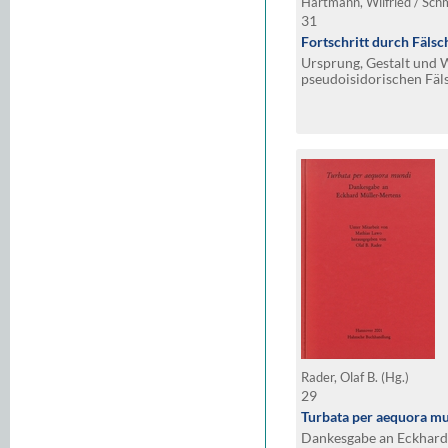
Hartmann, Wilfried / Sch
31
Fortschritt durch Fälsc
Ursprung, Gestalt und 
pseudoisidorischen Fäl
gleichnamigen Symposiu
Tübingen vom 27. und 28
Rader, Olaf B. (Hg.)
29
Turbata per aequora m
Dankesgabe an Eckhard