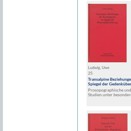
Ludwig, Uwe
25
Transalpine Beziehunge
Spiegel der Gedenküber
Prosopographische und 
Studien unter besonder
Liber vitae von San Salv
Evangeliars von Cividal