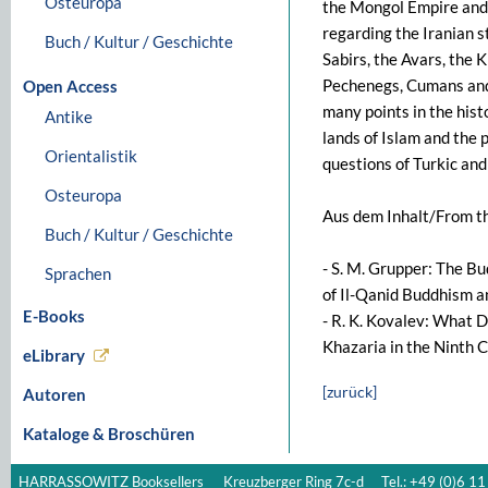
Osteuropa
the Mongol Empire and 
regarding the Iranian s
Buch / Kultur / Geschichte
Sabirs, the Avars, the 
Pechenegs, Cumans and 
Open Access
many points in the hist
Antike
lands of Islam and the 
Orientalistik
questions of Turkic and
Osteuropa
Aus dem Inhalt/From th
Buch / Kultur / Geschichte
- S. M. Grupper: The B
Sprachen
of Il-Qanid Buddhism 
E-Books
- R. K. Kovalev: What 
Khazaria in the Ninth 
eLibrary
[zurück]
Autoren
Kataloge & Broschüren
HARRASSOWITZ Booksellers
Kreuzberger Ring 7c-d
Tel.: +49 (0)6 11