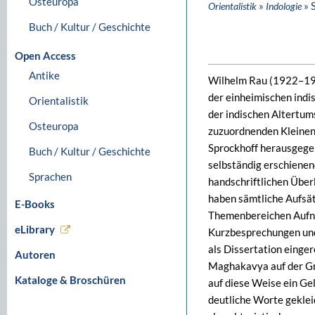
Osteuropa
»
» 
Orientalistik
Indologie
Buch / Kultur / Geschichte
Open Access
Antike
Wilhelm Rau (1922–199
der einheimischen indi
Orientalistik
der indischen Altertum
Osteuropa
zuzuordnenden Kleinen 
Sprockhoff herausgege
Buch / Kultur / Geschichte
selbständig erschienen
Sprachen
handschriftlichen Übe
haben sämtliche Aufsät
E-Books
Themenbereichen Aufnah
eLibrary
Kurzbesprechungen und 
als Dissertation einge
Autoren
Maghakavya auf der Gr
Kataloge & Broschüren
auf diese Weise ein Gel
deutliche Worte geklei