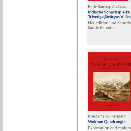
Bock-Raming, Andreas
Indische Schachspielku
Triveṅgaḍācāryas Vilā
Neuedition und annotie
Sanskrit-Textes
Kreutzmann, Hermann
Wakhan Quadrangle
Exploration and espiona