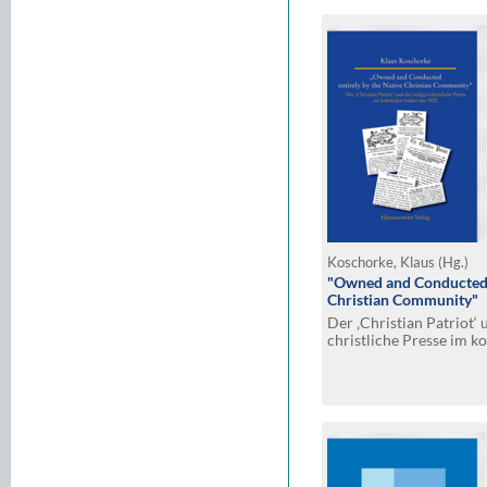
Koschorke, Klaus (Hg.)
"Owned and Conducted e
Christian Community"
Der ‚Christian Patriot‘ 
christliche Presse im k