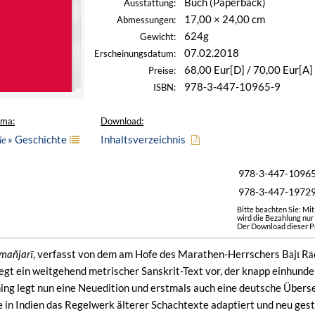
Buch (Paperback)
Ausstattung:
17,00 × 24,00 cm
Abmessungen:
624g
Gewicht:
07.02.2018
Erscheinungsdatum:
68,00 Eur[D] / 70,00 Eur[A]
Preise:
978-3-447-10965-9
ISBN:
ema:
Download:
» Geschichte
Inhaltsverzeichnis
ie
978-3-447-1096
978-3-447-1972
Bitte beachten Sie: Mi
wird die Bezahlung nur
Der Download dieser Pr
mañjarī
, verfasst von dem am Hofe des Marathen-Herrschers Bājī Rā
iegt ein weitgehend metrischer Sanskrit-Text vor, der knapp einhun
g legt nun eine Neuedition und erstmals auch eine deutsche Überse
 in Indien das Regelwerk älterer Schachtexte adaptiert und neu gest