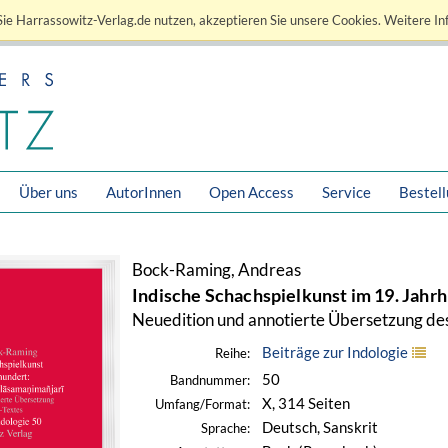
ie Harrassowitz-Verlag.de nutzen, akzeptieren Sie unsere Cookies. Weitere In
Über uns
AutorInnen
Open Access
Service
Bestel
Bock-Raming, Andreas
Indische Schachspielkunst im 19. Jahr
Neuedition und annotierte Übersetzung des
Beiträge zur Indologie
Reihe:
50
Bandnummer:
X, 314 Seiten
Umfang/Format:
Deutsch, Sanskrit
Sprache: