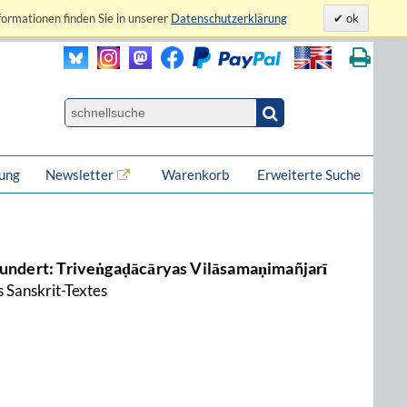
formationen finden Sie in unserer
Datenschutzerklärung
ok
lung
Newsletter
Warenkorb
Erweiterte Suche
hundert: Triveṅgaḍācāryas Vilāsamaṇimañjarī
 Sanskrit-Textes