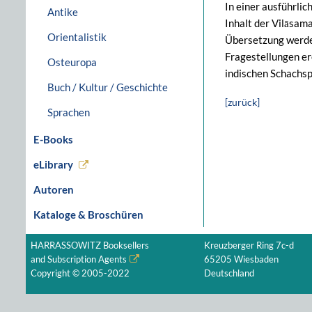
In einer ausführli
Antike
Inhalt der Vilāsam
Orientalistik
Übersetzung werden
Fragestellungen er
Osteuropa
indischen Schachsp
Buch / Kultur / Geschichte
[zurück]
Sprachen
E-Books
eLibrary
Autoren
Kataloge & Broschüren
HARRASSOWITZ Booksellers
Kreuzberger Ring 7c-d
and Subscription Agents
65205 Wiesbaden
Copyright © 2005-2022
Deutschland