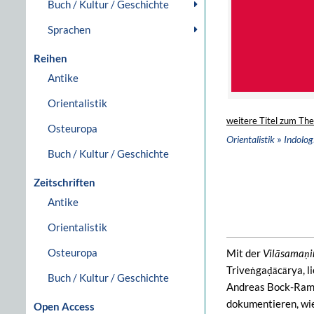
Buch / Kultur / Geschichte
Sprachen
Reihen
Antike
Orientalistik
weitere Titel zum Th
Osteuropa
»
Orientalistik
Indolog
Buch / Kultur / Geschichte
Zeitschriften
Antike
Orientalistik
Osteuropa
Mit der
Vilāsamaṇi
Triveṅgaḍācārya, l
Buch / Kultur / Geschichte
Andreas Bock-Ramin
dokumentieren, wie
Open Access