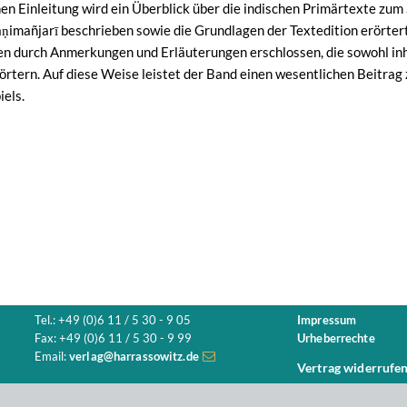
chen Einleitung wird ein Überblick über die indischen Primärtexte z
aṇimañjarī beschrieben sowie die Grundlagen der Textedition erörter
 durch Anmerkungen und Erläuterungen erschlossen, die sowohl inha
örtern. Auf diese Weise leistet der Band einen wesentlichen Beitrag 
iels.
Tel.: +49 (0)6 11 / 5 30 - 9 05
Impressum
Fax: +49 (0)6 11 / 5 30 - 9 99
Urheberrechte
Email:
verlag@harrassowitz.de
Vertrag widerrufe