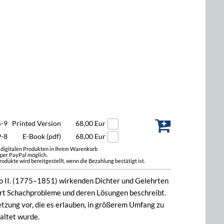
5-9
Printed Version
68,00 Eur
9-8
E-Book (pdf)
68,00 Eur
t digitalen Produkten in Ihrem Warenkorb
 per PayPal möglich.
odukte wird bereitgestellt, wenn die Bezahlung bestätigt ist.
o II. (1775–1851) wirkenden Dichter und Gelehrten
dert Schachprobleme und deren Lösungen beschreibt.
tzung vor, die es erlauben, in größerem Umfang zu
altet wurde.