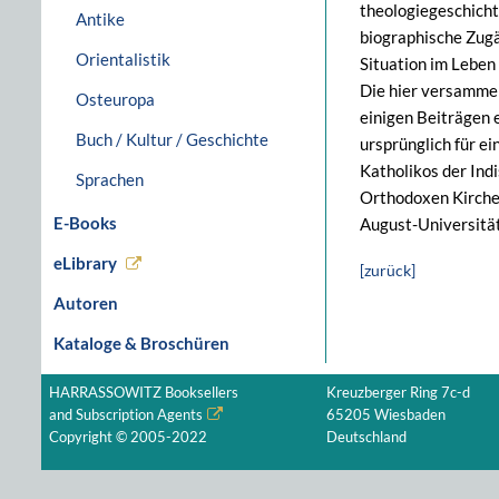
theologiegeschicht
Antike
biographische Zugä
Orientalistik
Situation im Leben
Die hier versammel
Osteuropa
einigen Beiträgen 
Buch / Kultur / Geschichte
ursprünglich für e
Katholikos der Ind
Sprachen
Orthodoxen Kirche 
E-Books
August-Universität
eLibrary
[zurück]
Autoren
Kataloge & Broschüren
HARRASSOWITZ Booksellers
Kreuzberger Ring 7c-d
and Subscription Agents
65205 Wiesbaden
Copyright © 2005-2022
Deutschland