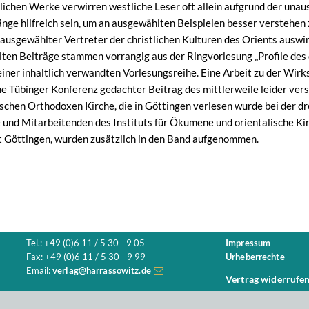
lichen Werke verwirren westliche Leser oft allein aufgrund der un
nge hilfreich sein, um an ausgewählten Beispielen besser verstehen z
 ausgewählter Vertreter der christlichen Kulturen des Orients auswi
ten Beiträge stammen vorrangig aus der Ringvorlesung „Profile des
einer inhaltlich verwandten Vorlesungsreihe. Eine Arbeit zu der Wirk
ine Tübinger Konferenz gedachter Beitrag des mittlerweile leider ve
ischen Orthodoxen Kirche, die in Göttingen verlesen wurde bei der d
und Mitarbeitenden des Instituts für Ökumene und orientalische Ki
 Göttingen, wurden zusätzlich in den Band aufgenommen.
Tel.: +49 (0)6 11 / 5 30 - 9 05
Impressum
Fax: +49 (0)6 11 / 5 30 - 9 99
Urheberrechte
Email:
verlag@harrassowitz.de
Vertrag widerrufe