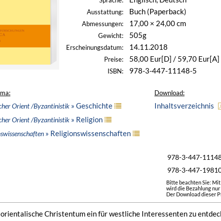
Sprache:
Buch (Paperback)
Ausstattung:
17,00 × 24,00 cm
Abmessungen:
505g
Gewicht:
14.11.2018
Erscheinungsdatum:
58,00 Eur[D] / 59,70 Eur[A]
Preise:
978-3-447-11148-5
ISBN:
ema:
Download:
» Geschichte
Inhaltsverzeichnis
icher Orient /Byzantinistik
» Religion
icher Orient /Byzantinistik
» Religionswissenschaften
nswissenschaften
978-3-447-1114
978-3-447-1981
Bitte beachten Sie: Mi
wird die Bezahlung nur
Der Download dieser Pr
 orientalische Christentum ein für westliche Interessenten zu entdec