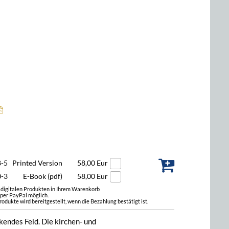
8-5
Printed Version
58,00 Eur
0-3
E-Book (pdf)
58,00 Eur
t digitalen Produkten in Ihrem Warenkorb
 per PayPal möglich.
odukte wird bereitgestellt, wenn die Bezahlung bestätigt ist.
kendes Feld. Die kirchen- und