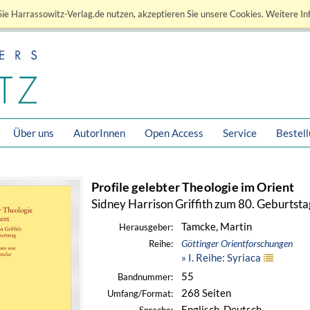
ie Harrassowitz-Verlag.de nutzen, akzeptieren Sie unsere Cookies. Weitere In
Über uns
AutorInnen
Open Access
Service
Bestel
Profile gelebter Theologie im Orient
Sidney Harrison Griffith zum 80. Geburtsta
Tamcke, Martin
Herausgeber:
Göttinger Orientforschungen
Reihe:
» I. Reihe: Syriaca
55
Bandnummer:
268 Seiten
Umfang/Format:
Englisch, Deutsch