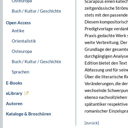
Osteuropa
Scarapsus einen katech
zeitgenössische Strömu
Buch / Kultur / Geschichte
stets mit den passende
Diesem kompositorisch
Open Access
Predigtvorlage verdankt
Antike
Praxis gedachte Werk s
Orientalistik
weite Verbreitung. Der
Grundlage der gesamten
Osteuropa
durchgängigen Analyse 
Buch / Kultur / Geschichte
Edition bietet den Text
Abfassung und für sei
Sprachen
Über die literarische R
E-Books
Veränderungen, die der 
wechselnde Schwerpunk
eLibrary
ebenso nachvollziehen
Autoren
spätantiker respektive 
romanischer Einzelspra
Kataloge & Broschüren
[zurück]