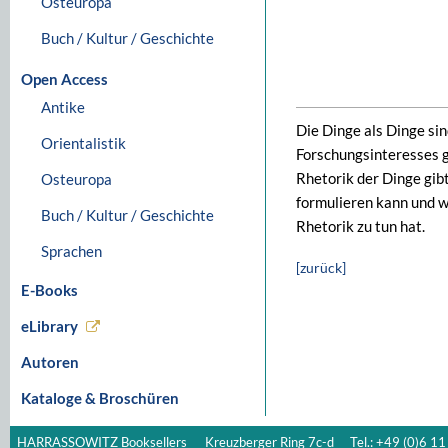
Osteuropa
Buch / Kultur / Geschichte
Open Access
Antike
Die Dinge als Dinge si
Orientalistik
Forschungsinteresses g
Rhetorik der Dinge gibt
Osteuropa
formulieren kann und w
Buch / Kultur / Geschichte
Rhetorik zu tun hat.
Sprachen
[zurück]
E-Books
eLibrary
Autoren
Kataloge & Broschüren
HARRASSOWITZ Booksellers
Kreuzberger Ring 7c-d
Tel.: +49 (0)6 11