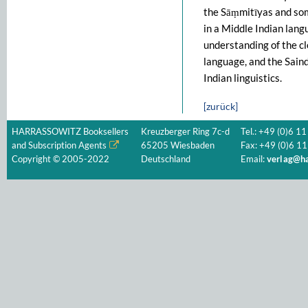
the Sāṃmitīyas and som
in a Middle Indian lang
understanding of the c
language, and the Saind
Indian linguistics.
[zurück]
HARRASSOWITZ Booksellers
Kreuzberger Ring 7c-d
Tel.: +49 (0)6 11
and Subscription Agents
65205 Wiesbaden
Fax: +49 (0)6 11
Copyright © 2005-2022
Deutschland
Email:
verlag@ha