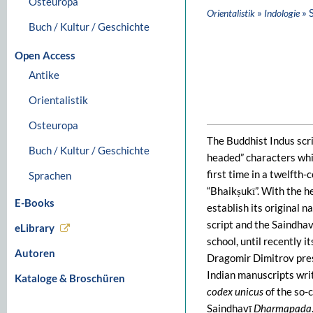
Osteuropa
»
» 
Orientalistik
Indologie
Buch / Kultur / Geschichte
Open Access
Antike
Orientalistik
Osteuropa
The Buddhist Indus scri
Buch / Kultur / Geschichte
headed” characters whi
first time in a twelfth
Sprachen
“Bhaikṣukī”. With the he
E-Books
establish its original n
script and the Saindha
eLibrary
school, until recently i
Autoren
Dragomir Dimitrov pres
Indian manuscripts writ
Kataloge & Broschüren
codex unicus
of the so-
Saindhavī
Dharmapada