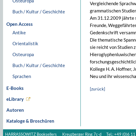
Osteuropa
Vergleichende Sprachw
grammatischen Studien
Buch / Kultur / Geschichte
Am 31.12.2009 jährte 
Open Access
Freunde, Weggefährten,
Antike
Gedenkschrift versamm
Die thematische Spanne
Orientalistik
sie reicht von Studien 
Osteuropa
Hieroglyphenluwischen 
forschungsgeschichtlic
Buch / Kultur / Geschichte
Kollege H. A. Hoffner, 
Sprachen
Neu und ihr wissenscha
E-Books
[zurück]
eLibrary
Autoren
Kataloge & Broschüren
HARRASSOWITZ Booksellers
Kreuzberger Ring 7c-d
Tel.: +49 (0)6 11