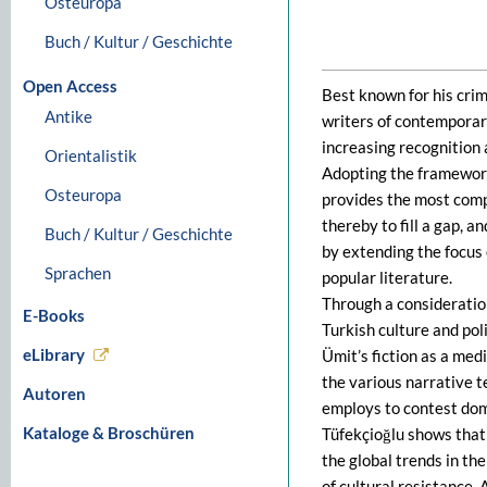
Osteuropa
Buch / Kultur / Geschichte
Open Access
Best known for his crim
Antike
writers of contemporary
increasing recognition 
Orientalistik
Adopting the framework 
Osteuropa
provides the most comp
thereby to fill a gap, a
Buch / Kultur / Geschichte
by extending the focus o
Sprachen
popular literature.
Through a consideratio
E-Books
Turkish culture and pol
eLibrary
Ümit’s fiction as a med
the various narrative t
Autoren
employs to contest domi
Kataloge & Broschüren
Tüfekçioğlu shows that
the global trends in th
of cultural resistance. 