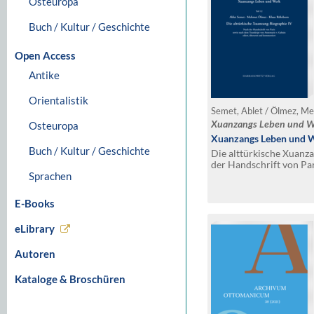
Osteuropa
Buch / Kultur / Geschichte
Open Access
Antike
Orientalistik
Semet, Ablet / Ölmez, M
Xuanzangs Leben und W
Osteuropa
Xuanzangs Leben und W
Buch / Kultur / Geschichte
Die alttürkische Xuanz
der Handschrift von Pa
Sprachen
Transkript von Annemari
übersetzt und komment
E-Books
eLibrary
Autoren
Kataloge & Broschüren