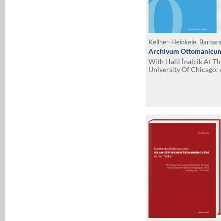
Kellner-Heinkele, Barbara
Archivum Ottomanicum
With Halil İnalcik At T
University Of Chicago
His Students. Edited by 
Fariba Zarinebaf