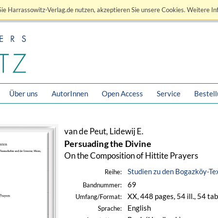
ie Harrassowitz-Verlag.de nutzen, akzeptieren Sie unsere Cookies. Weitere In
Über uns
AutorInnen
Open Access
Service
Bestel
van de Peut, Lidewij E.
Persuading the Divine
On the Composition of Hittite Prayers
Studien zu den Bogazköy-Te
Reihe:
69
Bandnummer:
XX, 448 pages, 54 ill., 54 ta
Umfang/Format:
English
Sprache: