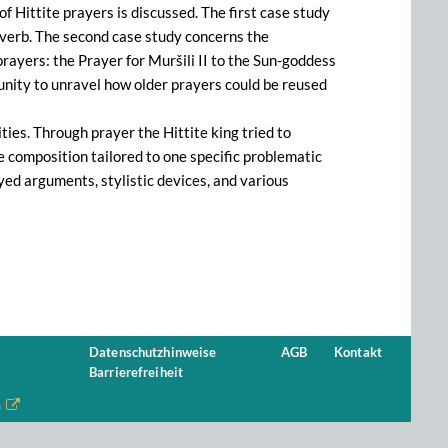
f Hittite prayers is discussed. The first case study
roverb. The second case study concerns the
prayers: the Prayer for Muršili II to the Sun-goddess
tunity to unravel how older prayers could be reused
ies. Through prayer the Hittite king tried to
ee composition tailored to one specific problematic
d arguments, stylistic devices, and various
Datenschutzhinweise
AGB
Kontakt
Barrierefreiheit
n