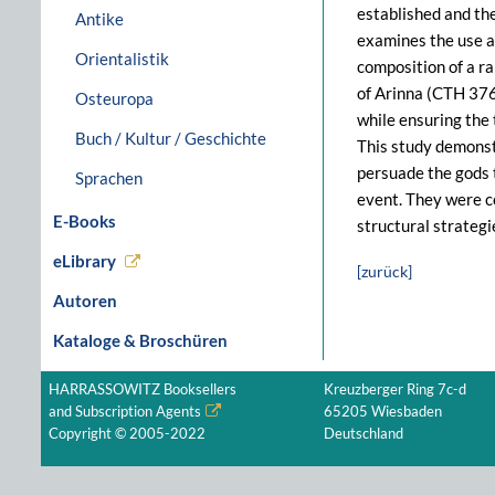
established and the
Antike
examines the use an
Orientalistik
composition of a ra
of Arinna (CTH 376.
Osteuropa
while ensuring the 
Buch / Kultur / Geschichte
This study demonstr
persuade the gods t
Sprachen
event. They were c
E-Books
structural strategi
eLibrary
[zurück]
Autoren
Kataloge & Broschüren
HARRASSOWITZ Booksellers
Kreuzberger Ring 7c-d
and Subscription Agents
65205 Wiesbaden
Copyright © 2005-2022
Deutschland