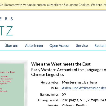
ie Harrassowitz-Verlag.de nutzen, akzeptieren Sie unsere Cookies. Weitere In
Über uns
AutorInnen
Open Access
Service
Bestel
When the West meets the East
Early Western Accounts of the Languages of
Chinese Linguistics
Meisterernst, Barbara
Herausgeber:
Asien- und Afrikastudien de
Reihe:
59
Bandnummer:
218 pages, 6 ill., 2 maps, 24 
Umfang/Format:
Chinese, English
Sprache: