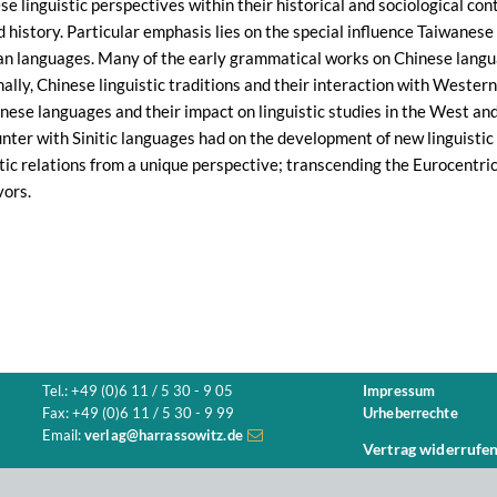
 linguistic perspectives within their historical and sociological co
d history. Particular emphasis lies on the special influence Taiwanese 
ian languages. Many of the early grammatical works on Chinese lang
ally, Chinese linguistic traditions and their interaction with Western 
inese languages and their impact on linguistic studies in the West an
nter with Sinitic languages had on the development of new linguistic
stic relations from a unique perspective; transcending the Eurocentri
vors.
Tel.: +49 (0)6 11 / 5 30 - 9 05
Impressum
Fax: +49 (0)6 11 / 5 30 - 9 99
Urheberrechte
Email:
verlag@harrassowitz.de
Vertrag widerrufe