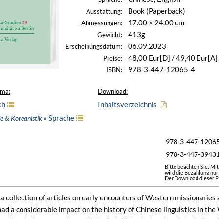
Book (Paperback)
Ausstattung:
17.00 × 24.00 cm
Abmessungen:
413g
Gewicht:
06.09.2023
Erscheinungsdatum:
48,00 Eur[D] / 49,40 Eur[A]
Preise:
978-3-447-12065-4
ISBN:
ema:
Download:
ch
Inhaltsverzeichnis
» Sprache
ie & Koreanistik
978-3-447-1206
978-3-447-3943
Bitte beachten Sie: Mi
wird die Bezahlung nur
Der Download dieser Pr
a collection of articles on early encounters of Western missionaries 
d a considerable impact on the history of Chinese linguistics in the