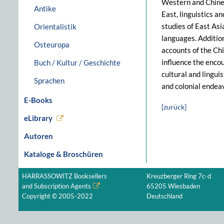
Western and Chinese
Antike
East, linguistics an
studies of East As
Orientalistik
languages. Addition
Osteuropa
accounts of the Ch
influence the encou
Buch / Kultur / Geschichte
cultural and lingui
Sprachen
and colonial endea
E-Books
[zurück]
eLibrary
Autoren
Kataloge & Broschüren
HARRASSOWITZ Booksellers
Kreuzberger Ring 7c-d
and Subscription Agents
65205 Wiesbaden
Copyright © 2005-2022
Deutschland