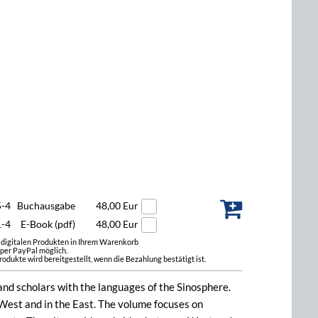
5-4
Buchausgabe
48,00 Eur
1-4
E-Book (pdf)
48,00 Eur
t digitalen Produkten in Ihrem Warenkorb
 per PayPal möglich.
odukte wird bereitgestellt, wenn die Bezahlung bestätigt ist.
and scholars with the languages of the Sinosphere.
 West and in the East. The volume focuses on