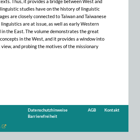
ntexts. Thus, it provides a bridge between West and
linguistic studies have on the history of linguistic
uages are closely connected to Taiwan and Taiwanese
linguistics are at issue, as well as early Western
d in the East. The volume demonstrates the great
 concepts in the West, and it provides a window into
c view, and probing the motives of the missionary
Datenschutzhinweise
AGB
Kontakt
Barrierefreiheit
n