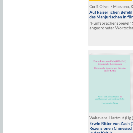
Auf kaiserlichen Befehl
des Manjurischen in fü
"Fünfsprachenspiegel" 
angeordneter Wortschat
Tibetisch, Mongolisch, 
Walravens, Hartmut (Hg.
Erwin Ritter von Zach
Rezensionen Chinesisch
in der Kritik