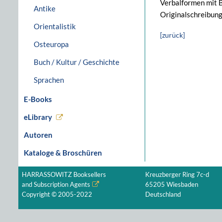
Verbalformen mit B
Antike
Originalschreibun
Orientalistik
[zurück]
Osteuropa
Buch / Kultur / Geschichte
Sprachen
E-Books
eLibrary
Autoren
Kataloge & Broschüren
HARRASSOWITZ Booksellers
Kreuzberger Ring 7c-d
and Subscription Agents
65205 Wiesbaden
Copyright © 2005-2022
Deutschland