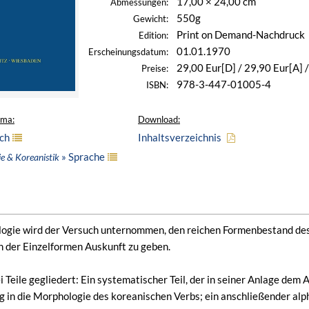
17,00 × 24,00 cm
Abmessungen:
550g
Gewicht:
Print on Demand-Nachdruck
Edition:
01.01.1970
Erscheinungsdatum:
29,00 Eur[D] / 29,90 Eur[A] 
Preise:
978-3-447-01005-4
ISBN:
ema:
Download:
ch
Inhaltsverzeichnis
» Sprache
ie & Koreanistik
logie wird der Versuch unternommen, den reichen Formenbestand des
n der Einzelformen Auskunft zu geben.
i Teile gegliedert: Ein systematischer Teil, der in seiner Anlage dem 
g in die Morphologie des koreanischen Verbs; ein anschließender alph