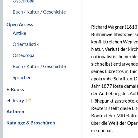
Osteuropa
Buch / Kultur / Geschichte
Open Access
Richard Wagner (1813–1
Antike
Bühnenweihfestspiel se
konfliktreichen Weg vo
Orientalistik
Natur, Verlust der kir
Osteuropa
nationalistische Verbl
sich selbst entlarvend
Buch / Kultur / Geschichte
seines Librettos mitni
Sprachen
apokryphe Schriften. D
Jahr 1877 löste damals 
E-Books
der Aufhebung des Auf
eLibrary
Höhepunkt zustrebte, 
Reuters stellt diese Lit
Autoren
Kontext der Mittelalte
Kataloge & Broschüren
über die Welt der Oper
erkennbar.