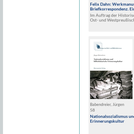
Felix Dahn: Werkmanus
Briefkorrespondenz. E
Im Auftrag der Histori
Ost- und Westpreußisc
unter der Leitung von 
bearbeitet von Veronika
Babendreier, Jürgen
58
Nationalsozialismus un
Erinnerungskultur