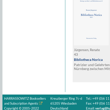
Jürgensen, Renate
43
Bibliotheca Norica
Patrizier und Gelehrten
Nürnberg zwischen Mitt
HARRASSOWITZ Booksellers
Kreuzberger Ring 7c-d
Tel.: +49 (0)6 11
and Subscription Agents
65205 Wiesbaden
Fax: +49 (0)6 11
Copyright © 2005-2022
Deutschland
Email:
verlag@ha