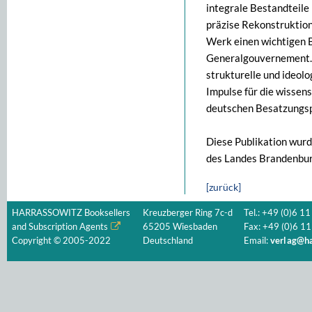
integrale Bestandteile 
präzise Rekonstruktion
Werk einen wichtigen 
Generalgouvernement. 
strukturelle und ideol
Impulse für die wissen
deutschen Besatzungspo
Diese Publikation wur
des Landes Brandenbur
[zurück]
HARRASSOWITZ Booksellers
Kreuzberger Ring 7c-d
Tel.: +49 (0)6 11
and Subscription Agents
65205 Wiesbaden
Fax: +49 (0)6 11
Copyright © 2005-2022
Deutschland
Email:
verlag@ha