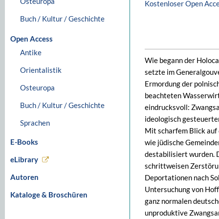
Osteuropa
Kostenloser Open Acc
Buch / Kultur / Geschichte
Open Access
Antike
Wie begann der Holoca
Orientalistik
setzte im Generalgouve
Ermordung der polnisch
Osteuropa
beachteten Wasserwirts
Buch / Kultur / Geschichte
eindrucksvoll: Zwangsa
ideologisch gesteuerte
Sprachen
Mit scharfem Blick auf
E-Books
wie jüdische Gemeinde
destabilisiert wurden. 
eLibrary
schrittweisen Zerstöru
Autoren
Deportationen nach Sob
Untersuchung von Hoffn
Kataloge & Broschüren
ganz normalen deutsche
unproduktive Zwangsar