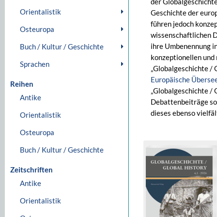
der Globalgeschichte
Orientalistik
Geschichte der euro
führen jedoch konzep
Osteuropa
wissenschaftlichen D
ihre Umbenennung in 
Buch / Kultur / Geschichte
konzeptionellen und
Sprachen
„Globalgeschichte / 
Europäische Überse
Reihen
„Globalgeschichte / 
Antike
Debattenbeiträge sow
dieses ebenso vielfä
Orientalistik
Osteuropa
Buch / Kultur / Geschichte
Zeitschriften
Antike
Orientalistik