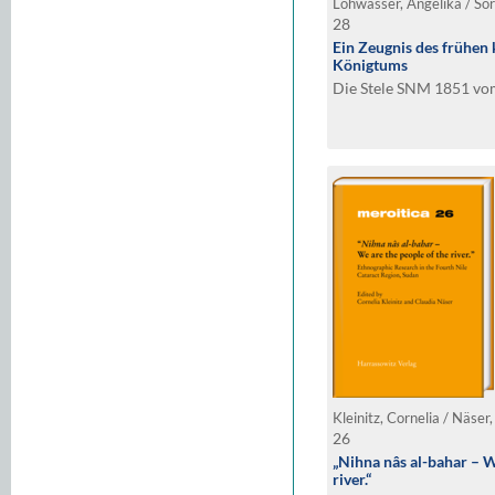
Lohwasser, Angelika / Sö
28
Ein Zeugnis des frühen 
Königtums
Die Stele SNM 1851 vom
Kleinitz, Cornelia / Näser
26
„Nihna nâs al-bahar – W
river.“