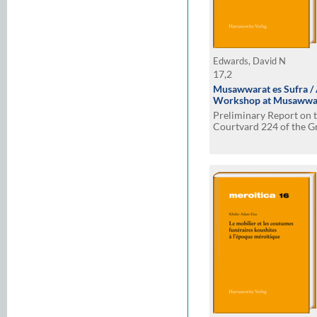
Edwards, David N
17,2
Musawwarat es Sufra / 
Workshop at Musawwar
Preliminary Report on 
Courtvard 224 of the G