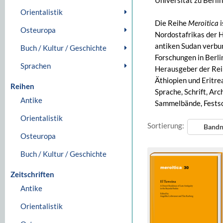
Universität zu Berl
Orientalistik
Die Reihe
Meroitica
i
Osteuropa
Nordostafrikas der H
antiken Sudan verbun
Buch / Kultur / Geschichte
Forschungen in Berl
Sprachen
Herausgeber der Reih
Äthiopien und Eritr
Reihen
Sprache, Schrift, Ar
Antike
Sammelbände, Festsch
Orientalistik
Sortierung:
Band
Osteuropa
Buch / Kultur / Geschichte
Zeitschriften
Antike
Orientalistik