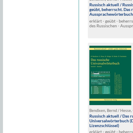
Russisch aktuell / Russis
geübt, beherrscht. Das 
Aussprachewörterbuch 
Download-Lizenzschlüs
erklärt - geübt - beher
des Russischen - Aussp
Besonderheiten
Russisch aktuell / Das 
Universalwörterbuch (
Lizenzschlüssel)
erklärt - geübt - beher