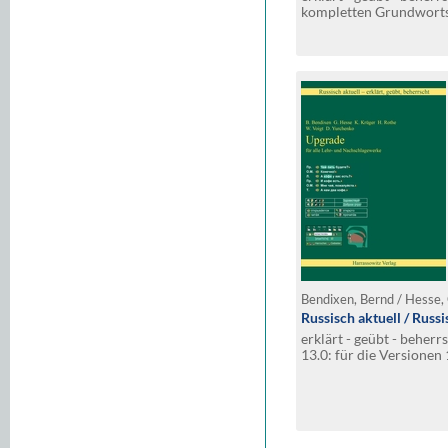
kompletten Grundwortsc
phonetischer Transskri
aus MS-Word (C) heraus
Stichwörtern
Russisch aktuell / Russi
erklärt - geübt - beherr
13.0: für die Versionen 
Sprachkurs, Sprechtrai