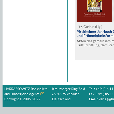
Litz, Gudrun (Hg.)
Pirckheimer Jahrbuch 
und Frömmigkeitsform
Akten des gemeinsam mi
Kulturstiftung, dem Ver
Stadt Nürnberg und de
am 11. und 12. Novembe
Symposions im Hirsvoge
HARRASSOWITZ Booksellers
Kreuzberger Ring 7c-d
Tel.: +49 (0)6 11
and Subscription Agents
65205 Wiesbaden
Fax: +49 (0)6 11
Copyright © 2005-2022
Deutschland
Email:
verlag@ha