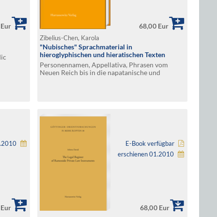
 Eur
68,00 Eur
Zibelius-Chen, Karola
"Nubisches" Sprachmaterial in
hieroglyphischen und hieratischen Texten
ic
Personennamen, Appellativa, Phrasen vom
Neuen Reich bis in die napatanische und
meroitische Zeit. Mit einem demotischen
Anhang
3.2010
E-Book verfügbar
erschienen 01.2010
 Eur
68,00 Eur