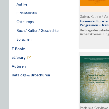
Antike
Orientalistik
Formen kultureller
Osteuropa
Progression – Tran
Beiträge des zehnte
Buch / Kultur / Geschichte
Arbeitskreises Jun
29.11.–1.12.2019 u
Sprachen
Parlak und Matthie
E-Books
eLibrary
Autoren
Kataloge & Broschüren
Popielska-Grzybows