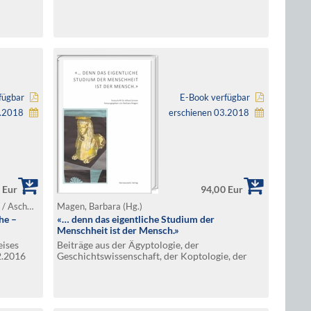
fügbar
E-Book verfügbar
7.2018
erschienen 03.2018
 Eur
94,00 Eur
Verbovsek, Alexandra / Backes, Burckhard / Aschmoneit, Jan (Hg.)
Magen, Barbara (Hg.)
he –
«… denn das eigentliche Studium der
Menschheit ist der Mensch.»
eises
Beiträge aus der Ägyptologie, der
2.2016
Geschichtswissenschaft, der Koptologie, der
Kunstgeschichte, der Linguistik, der Medizin und
ihrer Geschichte, der Musikwissenschaft, der
Philosophie, der Politikwissenschaft, der
Provenienzforschung und der Rechtsgeschic