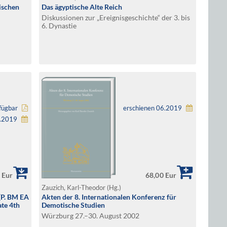
ischen
Das ägyptische Alte Reich
Diskussionen zur „Ereignisgeschichte“ der 3. bis
6. Dynastie
fügbar
erschienen 06.2019
8.2019
 Eur
68,00 Eur
Zauzich, Karl-Theodor (Hg.)
(P. BM EA
Akten der 8. Internationalen Konferenz für
te 4th
Demotische Studien
Würzburg 27.–30. August 2002