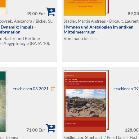
49,00 Eur
89,00
Gabler, Kathrin / Verbovsek, Alexandra / Bickel, Susanne / Hemauer, Eva (Hg.)
Stadler, Martin Andreas / Bricault, Laurent
 Dynamik: Impuls –
Hymnen und Aretalogien im antiken
sformation
Mittelmeerraum
n Basler und Berliner
Von Inana bis Isis
ge Aegyptologie (BAJA 10).
nter Mitarbeit von Seher
u Götz
erschienen 03.2021
erschienen 0
71,00 Eur
128,00
ka, Joanna
Seidlmayer, Stephan J. / Polz, Daniel (Hg.)