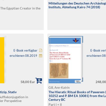
Mitteilungen des Deutschen Archäolog
Instituts, Abteilung Kairo 74 (2018)
f The Egyptian Creator in the
E-Book verfügbar
E-Book ver
erschienen 08.2019
erschienen 0
58,00 Eur
248,00
Gill, Ann-Katrin
izip, Stativ
The Hieratic Ritual Books of Pawerem 
10252 and P. BM EA 10081) from the La
Suffixkonjugation in
Century BC
er Perspektive
Part I + II