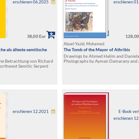
erschienen 06.2025
erschienen 0
38,00 Eur
128,00
Abuel-Yazid, Mohamed
e als älteste semitische
The Tomb of the Mayor of Athribis
Drawings by Ahmed Halim and Daniela
che Betrachtung von Richard
Photographs by Ayman Damarany and
Northwest Semitic Serpent
Amin. Athribis-Studien I
id Texts“
erschienen 12.2021
E-Book ver
erschienen 1