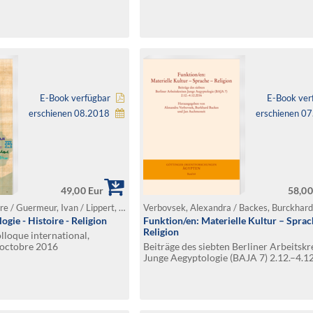
E-Book verfügbar
E-Book ver
erschienen 08.2018
erschienen 0
49,00 Eur
58,00
Chaufray, Marie-Pierre / Guermeur, Ivan / Lippert, Sandra / Rondot, Vincent (Hg.)
gie - Histoire - Religion
Funktion/en: Materielle Kultur – Sprac
Religion
lloque international,
 octobre 2016
Beiträge des siebten Berliner Arbeitskr
Junge Aegyptologie (BAJA 7) 2.12.–4.1