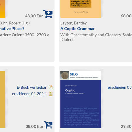
48,00 Eur
68,00
Kuhn, Robert (Hg.)
Layton, Bentley
mative Phase?
A Coptic Grammar
ordere Orient 3500–2700 v.
With Chrestomathy and Glossary. Sahid
Dialect
E-Book verfügbar
erschienen 0
erschienen 01.2011
38,00 Eur
29,80