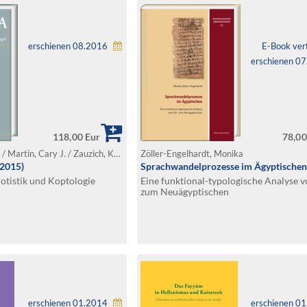
erschienen 08.2016
E-Book ver
erschienen 0
118,00 Eur
78,00
Hoffmann, Friedhelm / Martin, Cary J. / Zauzich, Karl-Theodor (Hg.)
Zöller-Engelhardt, Monika
/2015)
Sprachwandelprozesse im Ägyptischen
motistik und Koptologie
Eine funktional-typologische Analyse v
zum Neuägyptischen
erschienen 01.2014
erschienen 0