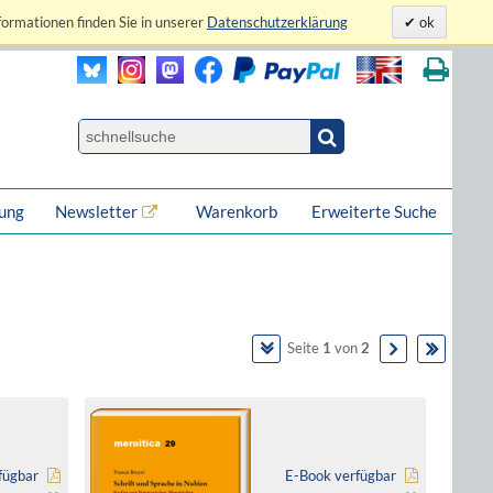
formationen finden Sie in unserer
Datenschutzerklärung
ok
lung
Newsletter
Warenkorb
Erweiterte Suche
Seite
1
von
2
fügbar
E-Book verfügbar