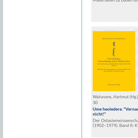
Walravens, Hartmut (Hg.
30
Ume heoledere. "Vernach
nicht!"
Der Ostasienwissenscha
(1902–1979). Band II: K
Briefwechsel mit dem M
und dem Sinologen Wol