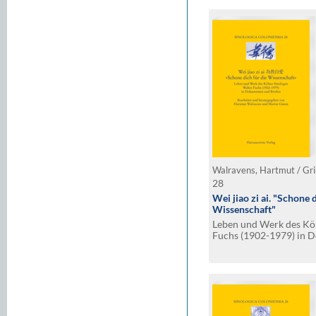
Walravens, Hartmut / Gr
28
Wei jiao zi ai. "Schone 
Wissenschaft"
Leben und Werk des Köl
Fuchs (1902-1979) in 