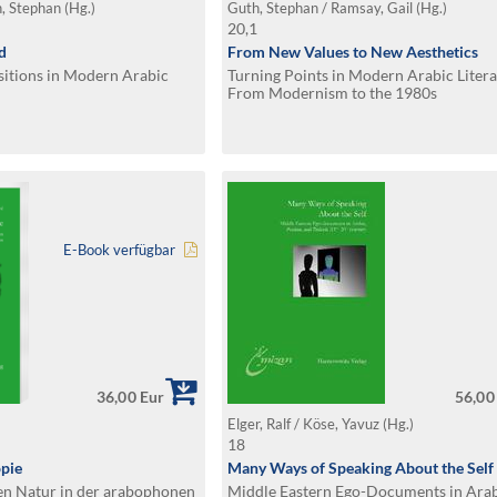
h, Stephan (Hg.)
Guth, Stephan / Ramsay, Gail (Hg.)
20,1
d
From New Values to New Aesthetics
sitions in Modern Arabic
Turning Points in Modern Arabic Litera
From Modernism to the 1980s
E-Book verfügbar
36,00 Eur
56,00
Elger, Ralf / Köse, Yavuz (Hg.)
18
pie
Many Ways of Speaking About the Self
ten Natur in der arabophonen
Middle Eastern Ego-Documents in Arab