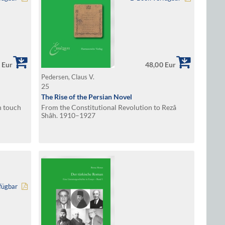
 Eur
48,00 Eur
Pedersen, Claus V.
25
The Rise of the Persian Novel
n touch
From the Constitutional Revolution to Rezâ
Shâh. 1910–1927
fügbar