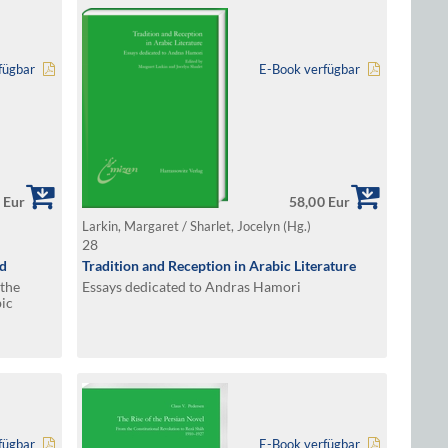
fügbar
E-Book verfügbar
 Eur
58,00 Eur
Larkin, Margaret / Sharlet, Jocelyn (Hg.)
28
ld
Tradition and Reception in Arabic Literature
 the
Essays dedicated to Andras Hamori
ic
fügbar
E-Book verfügbar