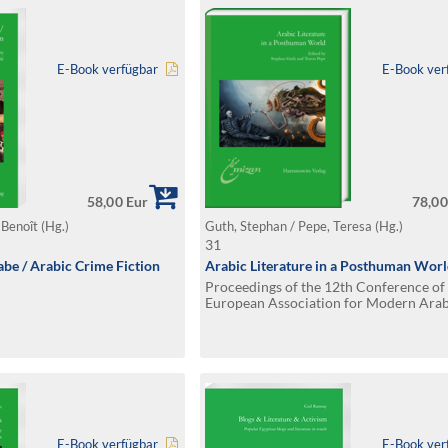
E-Book verfügbar
E-Book ver
58,00 Eur
78,00
 Benoît (Hg.)
Guth, Stephan / Pepe, Teresa (Hg.)
31
rabe / Arabic Crime Fiction
Arabic Literature in a Posthuman Wor
Proceedings of the 12th Conference of
European Association for Modern Arab
Literature (EURAMAL), May 2016, Oslo
E-Book verfügbar
E-Book ver