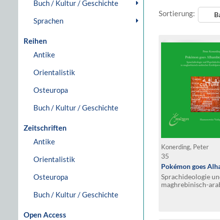
Buch / Kultur / Geschichte
Sortierung:
B
Sprachen
Reihen
Antike
Orientalistik
Osteuropa
Buch / Kultur / Geschichte
Zeitschriften
Antike
Konerding, Peter
35
Orientalistik
Pokémon goes Alh
Osteuropa
Sprachideologie un
maghrebinisch-arab
Buch / Kultur / Geschichte
Open Access