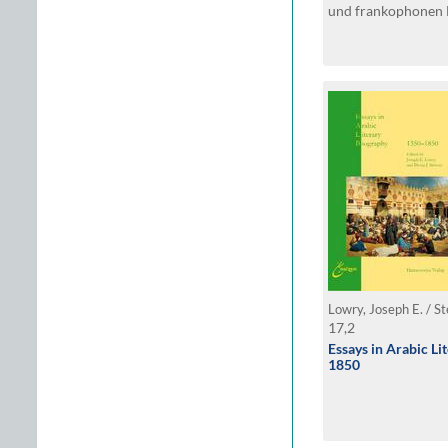
und frankophonen 
Lowry, Joseph E. / St
17,2
Essays in Arabic Li
1850