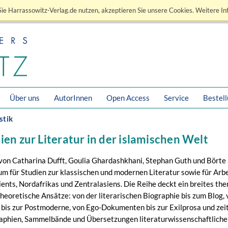
ie Harrassowitz-Verlag.de nutzen, akzeptieren Sie unsere Cookies. Weitere In
Über uns
AutorInnen
Open Access
Service
Bestel
stik
ien zur Literatur in der islamischen Welt
on Catharina Dufft, Goulia Ghardashkhani, Stephan Guth und Börte
rum für Studien zur klassischen und modernen Literatur sowie für Arb
ents, Nordafrikas und Zentralasiens. Die Reihe deckt ein breites t
heoretische Ansätze: von der literarischen Biographie bis zum Blog,
is zur Postmoderne, von Ego-Dokumenten bis zur Exilprosa und zeitg
phien, Sammelbände und Übersetzungen literaturwissenschaftlicher