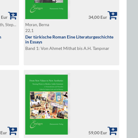
 Eur
34,00 Eur
Sagaster, Boerte / Strohmeier, Martin / Guth, Stephan (Hg.)
Moran, Berna
22,1
n
Der türkische Roman Eine Literaturgeschichte
in Essays
Band 1: Von Ahmet Mithat bis A.H. Tanpınar
 Eur
59,00 Eur