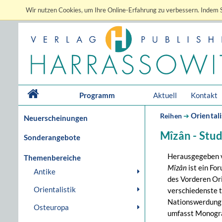
Wir nutzen Cookies, um Ihre Online-Erfahrung zu verbessern. Indem S
Programm
Aktuell
Kontakt
Orientali
Reihen
➔
Neuerscheinungen
Mîzân - Stud
Sonderangebote
Herausgegeben v
Themenbereiche
Mîzân
ist ein Fo
Antike
des Vorderen Ori
Orientalistik
verschiedenste t
Nationswerdung b
Osteuropa
umfasst Monogra