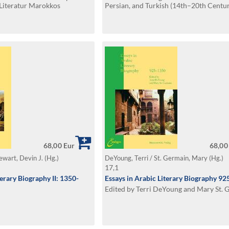
Literatur Marokkos
Persian, and Turkish (14th–20th Centu
68,00 Eur
68,00
ewart, Devin J. (Hg.)
DeYoung, Terri / St. Germain, Mary (Hg.)
17,1
terary Biography II: 1350-
Essays in Arabic Literary Biography 9
Edited by Terri DeYoung and Mary St. 