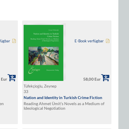
fügbar
E-Book verfügbar
 Eur
58,00 Eur
Tüfekçioğlu, Zeynep
33
Nation and Identity in Turkish Crime Fiction
ren
Reading Ahmet Ümit’s Novels as a Medium of
Ideological Negotiation