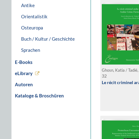
Antike
Orientalistik
Osteuropa
Buch / Kultur / Geschichte
Sprachen
E-Books
Ghosn, Katia / Tadié,
eLibrary
32
Le récit criminel a
Autoren
Kataloge & Broschüren