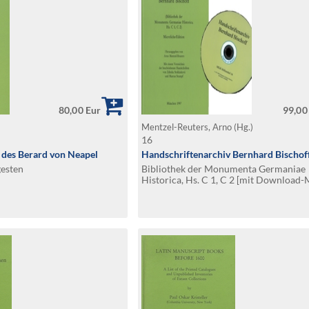
80,00 Eur
99,00
Mentzel-Reuters, Arno (Hg.)
16
 des Berard von Neapel
Handschriftenarchiv Bernhard Bischof
gesten
Bibliothek der Monumenta Germaniae
Historica, Hs. C 1, C 2 [mit Download-