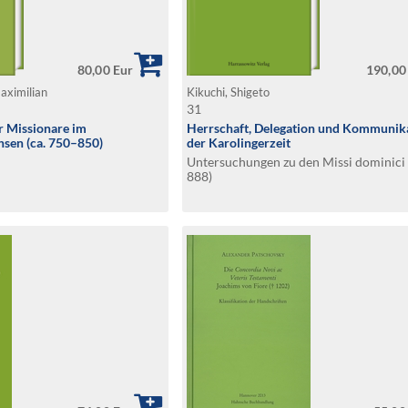
80,00 Eur
190,00
aximilian
Kikuchi, Shigeto
31
r Missionare im
Herrschaft, Delegation und Kommunika
hsen (ca. 750–850)
der Karolingerzeit
Untersuchungen zu den Missi dominici
888)