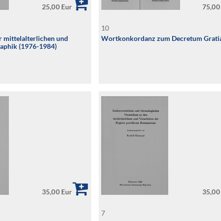
25,00 Eur
75,00
10
r mittelalterlichen und
Wortkonkordanz zum Decretum Grati
raphik (1976-1984)
35,00 Eur
35,00
7