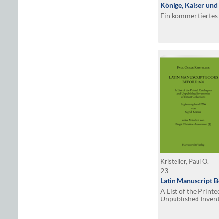
Könige, Kaiser und
Ein kommentiertes 
Kristeller, Paul O.
23
Latin Manuscript 
A List of the Print
Unpublished Invent