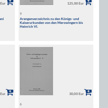
 Eur
125,00 Eur
9
ani
Arengenverzeichnis zu den Königs- und
Kaiserurkunden von den Merowingern bis
Heinrich VI.
 Eur
30,00 Eur
6