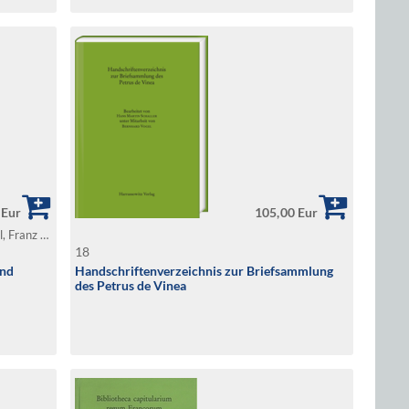
 Eur
105,00 Eur
Koch, Walter / Glaser, Maria / Bornschlegel, Franz A.
18
und
Handschriftenverzeichnis zur Briefsammlung
des Petrus de Vinea