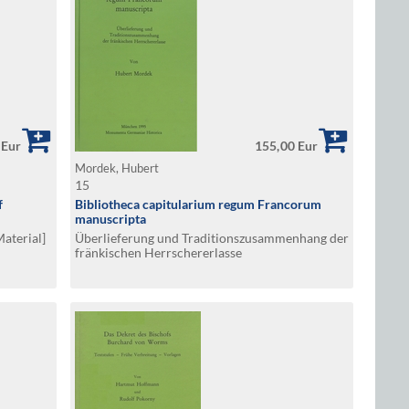
 Eur
155,00 Eur
Mordek, Hubert
15
f
Bibliotheca capitularium regum Francorum
manuscripta
Material]
Überlieferung und Traditionszusammenhang der
fränkischen Herrschererlasse