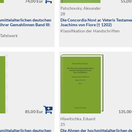
74,00 Eur
55,00
d
Patschovsky, Alexander
28
mittelalterlichen deutschen
Die Concordia Novi ac Veteris Testame
 ihrer Gemahlinnen Band III:
Joachims von Fiore († 1202)
Klassifikation der Handschriften
Tafelwerk
85,00 Eur
135,00
d
Hlawitschka, Eduard
25
mittelalterlichen deutschen
Die Ahnen der hochmittelalterlichen d