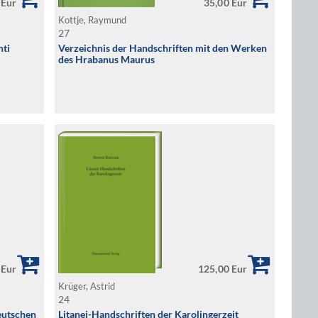
 Eur
35,00 Eur
Kottje, Raymund
27
nti
Verzeichnis der Handschriften mit den Werken
des Hrabanus Maurus
 Eur
125,00 Eur
Krüger, Astrid
24
eutschen
Litanei-Handschriften der Karolingerzeit