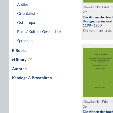
Antike
Hlawitschka, Eduar
29
Orientalistik
Die Ahnen der hoch
Könige, Kaiser und
Osteuropa
1198 - 1250
Ein kommentiertes 
Buch / Kultur / Geschichte
Sprachen
E-Books
eLibrary
Autoren
Kataloge & Broschüren
Hlawitschka, Eduar
26
Die Ahnen der hoch