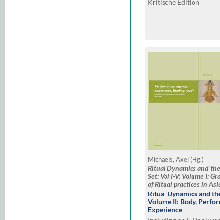
Kritische Edition
Michaels, Axel (Hg.)
Ritual Dynamics and the 
Set: Vol I-V: Volume I: 
of Ritual practices in Asi
Performance, Agency and
Ritual Dynamics and the
State, Power and Violenc
Volume II: Body, Perfo
Media and Visuality Vol
Experience
spaces
Including an E-Book ve