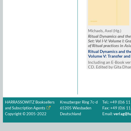
Michaels, Axel (Hg.)
Ritual Dynamics and the 
Set: Vol I-V: Volume I: 
of Ritual practices in Asi
Performance, Agency and
Ritual Dynamics and the
State, Power and Violenc
Volume V: Transfer and
Media and Visuality Vol
Including an E-Book ve
spaces
CD. Edited by Gita Dha
Langer (Section I), and 
(Section II
HARRASSOWITZ Booksellers
Kreuzberger Ring 7c-d
Tel.: +49 (0)6 11
and Subscription Agents
65205 Wiesbaden
Fax: +49 (0)6 11
Copyright © 2005-2022
Deutschland
Email:
verlag@ha