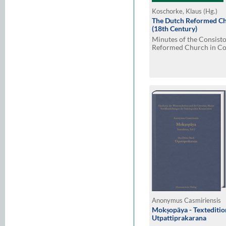
Koschorke, Klaus (Hg.)
The Dutch Reformed Chu
(18th Century)
Minutes of the Consisto
Reformed Church in C
Held at the Wolvendaa
(1735-1797). Translated
Mottau. Edited by Klau
Anonymus Casmiriensis
Mokṣopāya - Textedition,
Utpattiprakarana