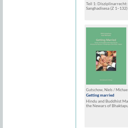
Dhammasiris und Vajir
Teil 1: Disziplinarrecht:
Sanghadisesa (Z 1–132) T
Aniyata bis Pacittiya 
Teil 3: Verfahrensrecht
Mahavagga bis Parivara
Gutschow, Niels / Michae
Getting married
Hindu and Buddhist Ma
the Newars of Bhaktapu