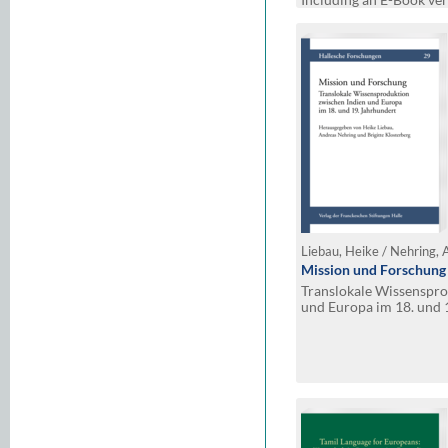
CD. Edited by Angelos Ch
Leopold, Hendrik Schulze
Venbrux, Thomas Quart
(Section II), Jan Weinh
(Section IV)
Mission und Forschung
Translokale Wissenspro
und Europa im 18. und 