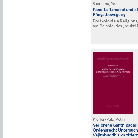
Suarsana, Yan
Pandita Ramabai und di
Pfingstbewegung
Postkoloniale Religion
am Beispiel des „Mukti 
Kieffer-Pülz, Petra
Verlorene Ganthipadas
Ordensrecht Untersuch
Vajirabuddhitika ziti