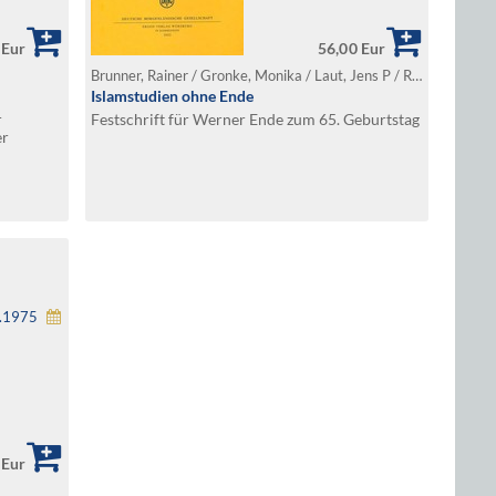
 Eur
56,00 Eur
Brunner, Rainer / Gronke, Monika / Laut, Jens P / Rebstock, Ulrich (Hg.)
Islamstudien ohne Ende
r
Festschrift für Werner Ende zum 65. Geburtstag
er
eten
1.1975
 Eur