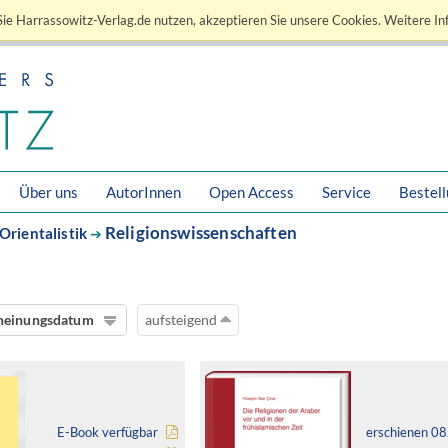
ie Harrassowitz-Verlag.de nutzen, akzeptieren Sie unsere Cookies. Weitere In
Über uns
AutorInnen
Open Access
Service
Bestel
Religionswissenschaften
Orientalistik
➔
heinungsdatum
aufsteigend
E-Book verfügbar
erschienen 0