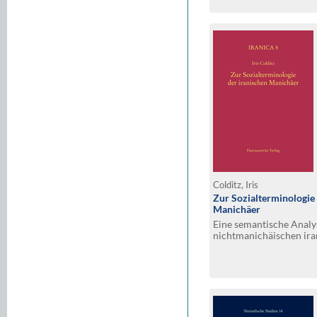
Colditz, Iris
Zur Sozialterminologie 
Manichäer
Eine semantische Analy
nichtmanichäischen ira