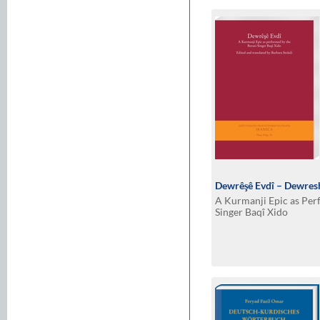
Dewrêşê Evdî – Dewresh
A Kurmanji Epic as Per
Singer Baqî Xido