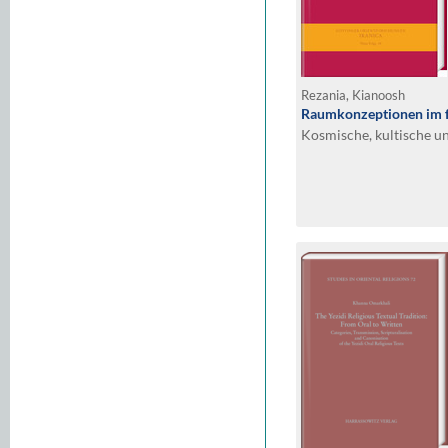
Rezania, Kianoosh
Raumkonzeptionen im f
Kosmische, kultische u