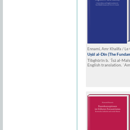
Ennami, Amr Khalifa / Le
Uṣūl al-Dīn (The Fundam
Tibghūrīn b. ʿĪsā al-Mals
English translation. ʿA
Trevor Le Gassick