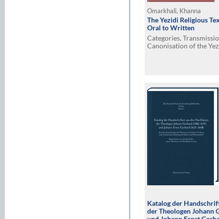
Omarkhali, Khanna
The Yezidi Religious Te
Oral to Written
Categories, Transmissio
Canonisation of the Yez
with Samples of Oral an
Texts and with Audio a
ROM
Katalog der Handschrif
der Theologen Johann 
und Johann Ernst Gerh