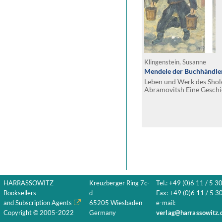
Klingenstein, Susanne
Mendele der Buchhändle
Leben und Werk des Sho
Abramovitsh Eine Geschic
Literatur zwischen Berdi
1835–1917
HARRASSOWITZ
Kreuzberger Ring 7c-
Tel.: +49 (0)6 11 / 5 3
Booksellers
d
Fax: +49 (0)6 11 / 5 30
and Subscription Agents
65205 Wiesbaden
e-mail:
Copyright © 2005-2022
Germany
verlag@harrassowitz.