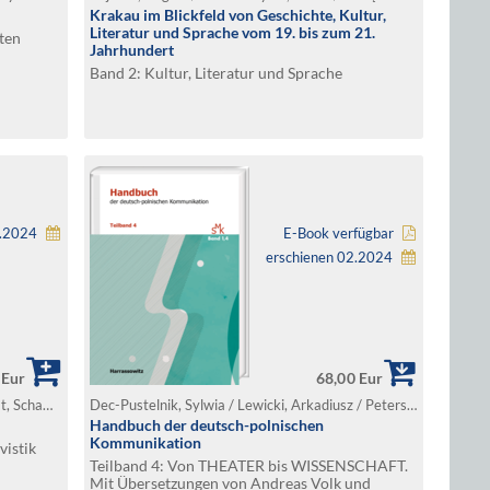
Krakau im Blickfeld von Geschichte, Kultur,
Literatur und Sprache vom 19. bis zum 21.
ten
Jahrhundert
Band 2: Kultur, Literatur und Sprache
4.2024
E-Book verfügbar
erschienen 02.2024
 Eur
68,00 Eur
Bunčić, Daniel / Frank, Susanne / Schahadat, Schamma / Schlund, Katrin / Wingender, Monika (Hg.)
Dec-Pustelnik, Sylwia / Lewicki, Arkadiusz / Petersen, Christer / Surynt, Izabela (Hg.)
Handbuch der deutsch-polnischen
Kommunikation
vistik
Teilband 4: Von THEATER bis WISSENSCHAFT.
Mit Übersetzungen von Andreas Volk und