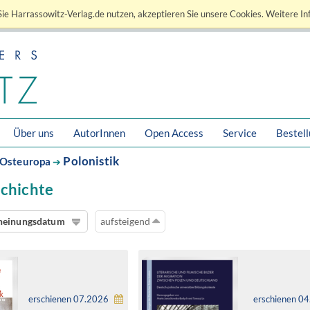
ie Harrassowitz-Verlag.de nutzen, akzeptieren Sie unsere Cookies. Weitere In
Über uns
AutorInnen
Open Access
Service
Bestel
Polonistik
Osteuropa
➔
schichte
heinungsdatum
aufsteigend
erschienen 07.2026
erschienen 0