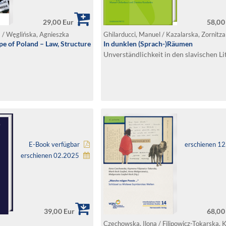
29,00 Eur
58,00
 / Węglińska, Agnieszka
Ghilarducci, Manuel / Kazalarska, Zornitza
e of Poland – Law, Structure
In dunklen (Sprach-)Räumen
Unverständlichkeit in den slavischen Li
E-Book verfügbar
erschienen 1
erschienen 02.2025
39,00 Eur
68,00