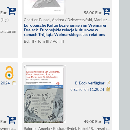
 Eur
58,00 Eur
 (Hg.)
Chartier-Bunzel, Andrea / Dzieweczyński, Mariusz / Garot Puyau, Marion / Mentz, Olivier / Rothenberger, Eva (Hg.)
Europäische Kulturbeziehungen im Weimarer
Dreieck. Europejskie relacje kulturowe w
teraturen
ramach Trójkąta Weimarskiego. Les relations
culturelles européennes au sein du Triangle de
Bd. III / Tom III / Vol. III
Weimar
2.2024
E-Book verfügbar
erschienen 11.2024
 Eur
49,00 Eur
Czechowska, Ilona / Filipowicz-Tokarska, Ksymena / Keck-Szajbel, Mark / Małgorzewicz, Anna / Szajbel-Keck, Małgorzata (Hg.)
Bajorek, Angela / Röskau-Rydel, Isabel / Szczęśniak, Dorota (Hg.)