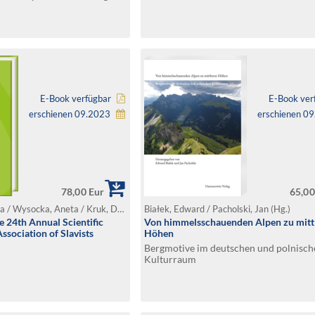
E-Book verfügbar
E-Book ver
erschienen 09.2023
erschienen 0
78,00 Eur
65,00
Bednarska, Katarzyna / Wysocka, Aneta / Kruk, Dorota / Saprikina, Olga / Siudzinska, Natalia / Speed, Traci / Szafraniec, Kamil / Terekhova, Svitlana / Tsonev, Radoslav / Uhláriková, Jasna (Hg.)
Białek, Edward / Pacholski, Jan (Hg.)
e 24th Annual Scientific
Von himmelsschauenden Alpen zu mitt
ssociation of Slavists
Höhen
Bergmotive im deutschen und polnisch
Kulturraum