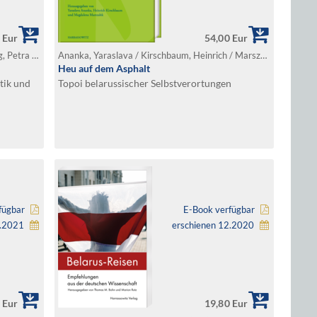
 Eur
54,00 Eur
Friedrich, Alexander / Gall, Alfred / Gehring, Petra / Loew, Peter Oliver / Pörzgen, Yvonne (Hg.)
Ananka, Yaraslava / Kirschbaum, Heinrich / Marszalek, Magdalena (Hg.)
Heu auf dem Asphalt
tik und
Topoi belarussischer Selbstverortungen
fügbar
E-Book verfügbar
1.2021
erschienen 12.2020
 Eur
19,80 Eur