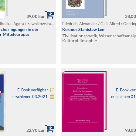
39,00 Eur
38,00
Majkiewicz, Anna / Mirecka, Agata / Ławnikowska-Koper, Joanna (Hg.)
rchdringungen in der
Kosmos Stanisław Lem
r Mitteleuropas
Zivilisationspoetik, Wissenschaftsanaly
Kulturphilosophie
E-Book verfügbar
E-Book ver
erschienen 03.2021
erschienen 0
22,90 Eur
98,00