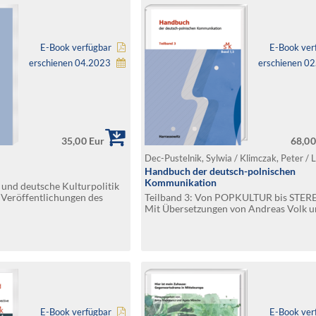
E-Book verfügbar
E-Book ver
erschienen 04.2023
erschienen 0
35,00 Eur
68,00
Handbuch der deutsch-polnischen
Kommunikation
 und deutsche Kulturpolitik
 Veröffentlichungen des
Teilband 3: Von POPKULTUR bis STER
stituts Darmstadt 42
Mit Übersetzungen von Andreas Volk 
Gregor Njemz
E-Book verfügbar
E-Book ver