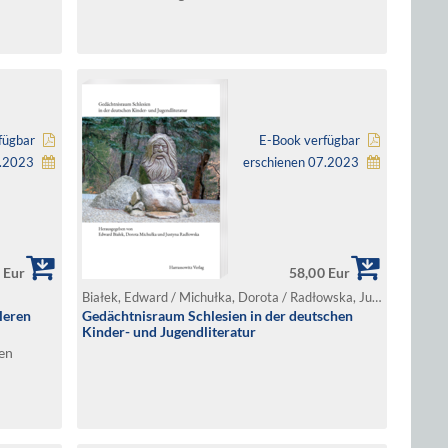
Bernhard Hartmann
fügbar
E-Book verfügbar
9.2023
erschienen 07.2023
 Eur
58,00 Eur
Białek, Edward / Michułka, Dorota / Radłowska, Justyna (Hg.)
leren
Gedächtnisraum Schlesien in der deutschen
Kinder- und Jugendliteratur
en