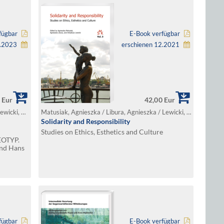
fügbar
E-Book verfügbar
2.2023
erschienen 12.2021
 Eur
42,00 Eur
Dec-Pustelnik, Sylwia / Klimczak, Peter / Lewicki, Arkadiusz / Surynt, Izabela (Hg.)
Matusiak, Agnieszka / Libura, Agnieszka / Lewicki, Arkadiusz (Hg.)
Solidarity and Responsibility
Studies on Ethics, Esthetics and Culture
EOTYP.
und Hans
fügbar
E-Book verfügbar