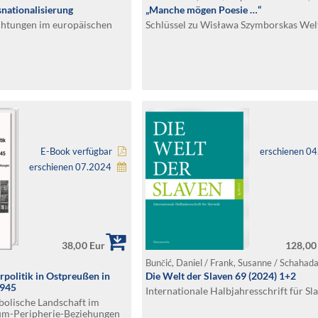
snationalisierung
„Manche mögen Poesie …“
echtungen im europäischen
Schlüssel zu Wisława Szymborskas Wel
E-Book verfügbar
erschienen 0
erschienen 07.2024
38,00 Eur
128,00
a
rpolitik in Ostpreußen in
Die Welt der Slaven 69 (2024) 1+2
1945
Internationale Halbjahresschrift für Sla
bolische Landschaft im
um-Peripherie-Beziehungen